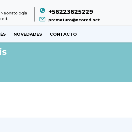
+56223625229
 Neonatología
red.
prematuro@neored.net
RÉS
NOVEDADES
CONTACTO
is