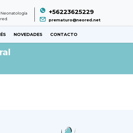
+56223625229
 Neonatología
red.
prematuro@neored.net
RÉS
NOVEDADES
CONTACTO
ral